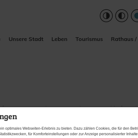
e
Unsere Stadt
Leben
Tourismus
Rathaus /
f unserer Startseite unter Tourismus - Stadthafen od
ungen
n optimales Webseiten-Erlebnis zu bieten. Dazu zählen Cookies, die für den Betri
tatistikzwecken, für Komforteinstellungen oder zur Anzeige personalisierter Inhalt