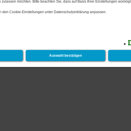
 zulassen möchten. Bitte beachten Sie, dass auf Basis Ihrer Einstellungen womögli
 in den Cookie-Einstellungen unter Datenschutzerklärung anpassen.
Impressum
Kontakt
Newsletter
Barrier
Auswahl bestätigen