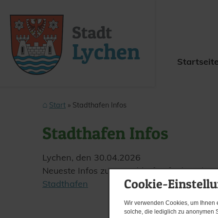
Startseit
Start
Stadthafen Infos
Stadthafen Infos
Lychen, den 30.​04.​2026
Neueste Infos zum Stadthafen finden Sie au
Cookie-Einstell
Stadthafen
Wir verwenden Cookies, um Ihnen ei
solche, die lediglich zu anonymen S