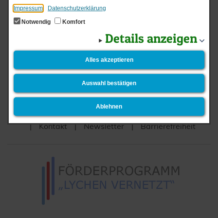
Impressum
Datenschutzerklärung
Verwaltungseinheiten
Notwendig
Komfort
Details anzeigen
Fachamt II – Kämmerei
Alles akzeptieren
zurück
Senden
Drucken
Zum Seitenanfang
Auswahl bestätigen
Ablehnen
Startseite
Login
Datenschutz
Impressum
Kontakt
Newsletter
Barrierefreiheit