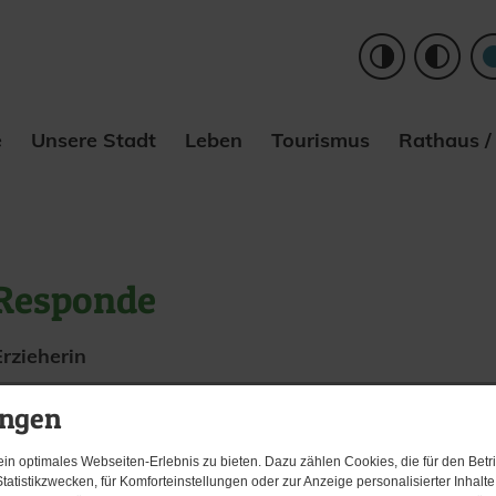
e
Unsere Stadt
Leben
Tourismus
Rathaus /
 Responde
Erzieherin
ungen
n optimales Webseiten-Erlebnis zu bieten. Dazu zählen Cookies, die für den Betri
tatistikzwecken, für Komforteinstellungen oder zur Anzeige personalisierter Inhalt