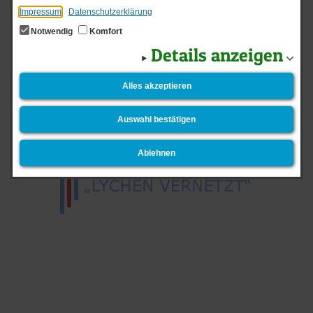
zurück
Impressum
Datenschutzerklärung
Senden
Drucken
Zum Seitenanfang
Notwendig
Komfort
Details anzeigen
Startseite
Login
Datenschutz
Impressum
Alles akzeptieren
Kontakt
Newsletter
Barrierefreiheit
Auswahl bestätigen
Ablehnen