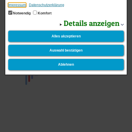
Senden
Drucken
Zum Seitenanfang
Impressum
Datenschutzerklärung
Notwendig
Komfort
Details anzeigen
Startseite
Login
Datenschutz
Impressum
Alles akzeptieren
Kontakt
Newsletter
Barrierefreiheit
Auswahl bestätigen
Ablehnen